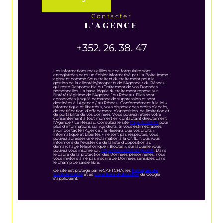
contacter
L'AGENCE
+352. 26. 38. 47
Les informations recueillies sur ce formulaire sont
enregistrées dans un fichier informatisé par La Boite Immo
agissant comme Sous-traitant du traitement pour la
gestion de la clientèle/prospects de l'Agence / du Réseau
qui reste Responsable du Traitement de vos Données
personnelles. La base légale du traitement repose sur
l'intérêt légitime de l'Agence / du Réseau. Elles sont
conservées jusqu'à demande de suppression et sont
destinées à l'Agence / au Réseau. Conformément à la loi «
informatique et libertés », vous disposez des droits d’accès,
de rectification, d’effacement, d’opposition, de limitation et
de portabilité de vos données. Vous pouvez retirer votre
consentement à tout moment en contactant directement
l’Agence / Le Réseau. Consultez le site
https://cnil.fr/fr
pour
plus d’informations sur vos droits. Si vous estimez, après
avoir contacté l'Agence / le Réseau, que vos droits «
Informatique et Libertés » ne sont pas respectés, vous
pouvez adresser une réclamation à la CNIL. Nous vous
informons de l’existence de la liste d'opposition au
démarchage téléphonique « Bloctel », sur laquelle vous
pouvez vous inscrire ici :
https://www.bloctel.gouv.fr
. Dans
le cadre de la protection des Données personnelles, nous
vous invitons à ne pas inscrire de Données sensibles dans
le champ de saisie libre.
Ce site est protégé par reCAPTCHA, les
Politiques de
Confidentialité
et es
Conditions d'utilisation
de Google
s'appliquent.