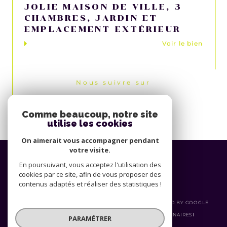
JOLIE MAISON DE VILLE, 3
CHAMBRES, JARDIN ET
EMPLACEMENT EXTÉRIEUR
Voir le bien
Nous suivre sur
Comme beaucoup, notre site
utilise les cookies
On aimerait vous accompagner pendant
votre visite.
Espace
PROPRIÉTAIRE
En poursuivant, vous acceptez l'utilisation des
cookies par ce site, afin de vous proposer des
Se connecter
contenus adaptés et réaliser des statistiques !
© 2026 | TOUS DROITS RÉSERVÉS | TRADUCTION POWERED BY GOOGLE
|
PLAN DU SITE
MENTIONS LÉGALES
ADMIN
PARTENAIRES
PARAMÉTRER
HONORAIRES
POLITIQUE RGPD
COOKIES