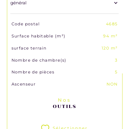
général
TRAD_SIROCCO_Caracteristique
Valeurs
Code postal
4685
Surface habitable (m²)
94 m²
surface terrain
120 m²
Nombre de chambre(s)
3
Nombre de pièces
5
Ascenseur
NON
Nos
OUTILS
Sélectionner