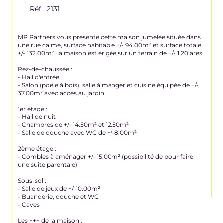
Réf : 2131
MP Partners vous présente cette maison jumelée située dans
une rue calme, surface habitable +/- 94.00m² et surface totale
+/- 132.00m², la maison est érigée sur un terrain de +/- 1.20 ares.
Rez-de-chaussée :
- Hall d'entrée
- Salon (poêle à bois), salle à manger et cuisine équipée de +/-
37.00m² avec accès au jardin
1er étage :
- Hall de nuit
- Chambres de +/- 14.50m² et 12.50m²
- Salle de douche avec WC de +/-8.00m²
2ème étage :
- Combles à aménager +/- 15.00m² (possibilité de pour faire
une suite parentale)
Sous-sol :
- Salle de jeux de +/-10.00m²
- Buanderie, douche et WC
- Caves
Les +++ de la maison :