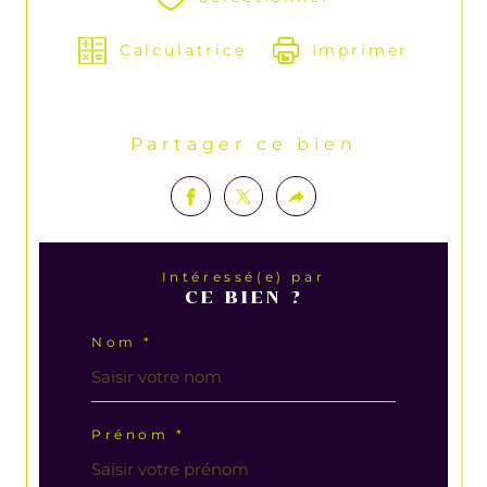
Calculatrice
Imprimer
Partager ce bien
Intéressé(e) par
CE BIEN ?
Nom *
Prénom *