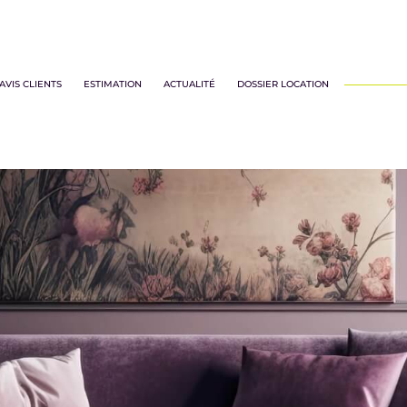
iens professionnels
locations biens d'habitations
AVIS CLIENTS
ESTIMATION
ACTUALITÉ
DOSSIER LOCATION
Voir les
47
annonces
uer
Estimer
BUDGET
nnée
'immo pro