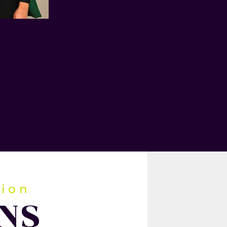
tion
ENS