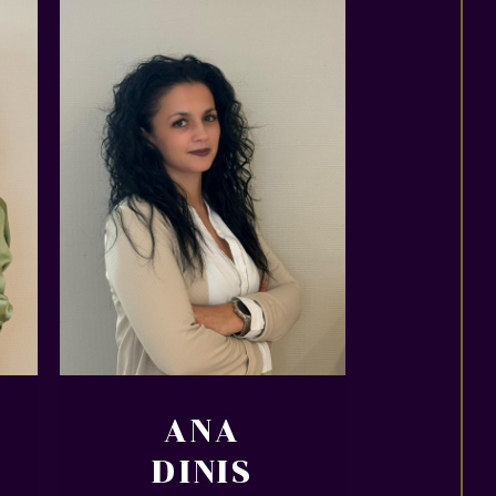
ANA
DINIS