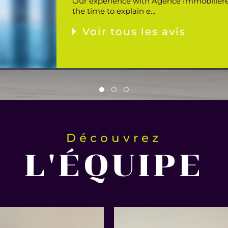
Our experience with Agence Immobilière
the time to explain e...
Voir tous les avis
Découvrez
L'ÉQUIPE