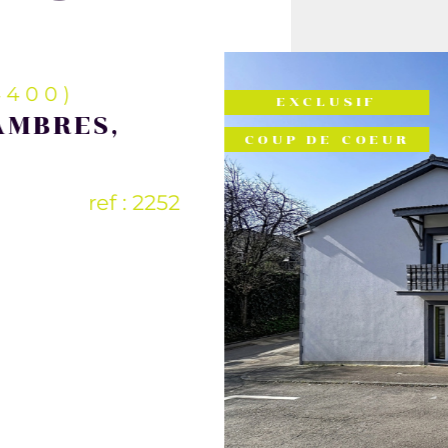
4400)
EXCLUSIF
AMBRES,
COUP DE COEUR
ref : 2252