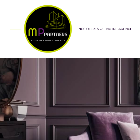
ventes biens d'habitations
ventes b
NOS OFFRES
NOTRE AGENCE
Acheter
Lo
TYPE DE BIEN
de l'ancien
à l'a
de l'immo pro
de l