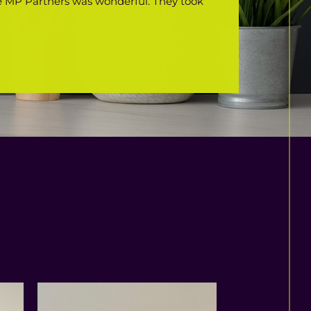
 MP Partners was wonderful. They took