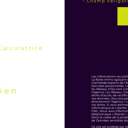
* Champ obligat
Calculatrice
Les informations recueill
La Boite Immo agissant c
clientèle/prospects de l
Données personnelles. La 
bien
du Réseau. Elles sont co
l'Agence / au Réseau. Con
droits d’accès, de rectifi
vos données. Vous pouve
directement l’Agence / L
vos droits. Si vous estime
Informatique et Libertés
CNIL. Nous vous informon
téléphonique « Bloctel », 
Dans le cadre de la prote
de Données sensibles dan
Ce site est protégé par 