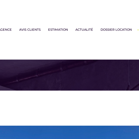
 professionnels
locations biens d'habitations
AGENCE
AVIS CLIENTS
ESTIMATION
ACTUALITÉ
DOSSIER LOCATION
Voir les
3
annonces
uer
Estimer
1
LOCALISATION
BUDGET
nnée
'immo pro