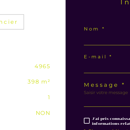
I
ncier
Nom *
E-mail *
4965
398 m²
Message *
1
NON
J'ai pris connaiss
informations rela