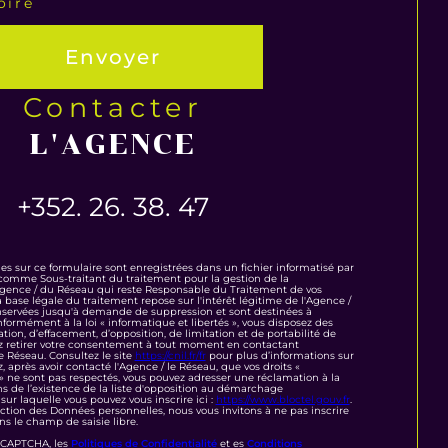
oire
Envoyer
contacter
L'AGENCE
+352. 26. 38. 47
ies sur ce formulaire sont enregistrées dans un fichier informatisé par
omme Sous-traitant du traitement pour la gestion de la
'Agence / du Réseau qui reste Responsable du Traitement de vos
base légale du traitement repose sur l'intérêt légitime de l'Agence /
nservées jusqu'à demande de suppression et sont destinées à
formément à la loi « informatique et libertés », vous disposez des
cation, d’effacement, d’opposition, de limitation et de portabilité de
z retirer votre consentement à tout moment en contactant
e Réseau. Consultez le site
https://cnil.fr/fr
pour plus d’informations sur
z, après avoir contacté l'Agence / le Réseau, que vos droits «
 » ne sont pas respectés, vous pouvez adresser une réclamation à la
s de l’existence de la liste d'opposition au démarchage
sur laquelle vous pouvez vous inscrire ici :
https://www.bloctel.gouv.fr
.
ction des Données personnelles, nous vous invitons à ne pas inscrire
s le champ de saisie libre.
reCAPTCHA, les
Politiques de Confidentialité
et es
Conditions