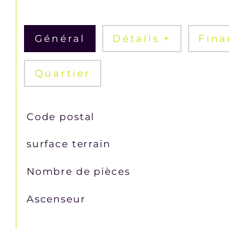
Général
Détails +
Fina
Quartier
TRAD_SIROCCO_Caracteristique
Valeurs
Code postal
surface terrain
Nombre de pièces
Ascenseur