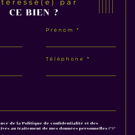
ntéressé(e) par
CE BIEN ?
Prénom *
Téléphone *
ance de la Politique de confidentialité et des
tives au traitement de mes données personnelles (*)*