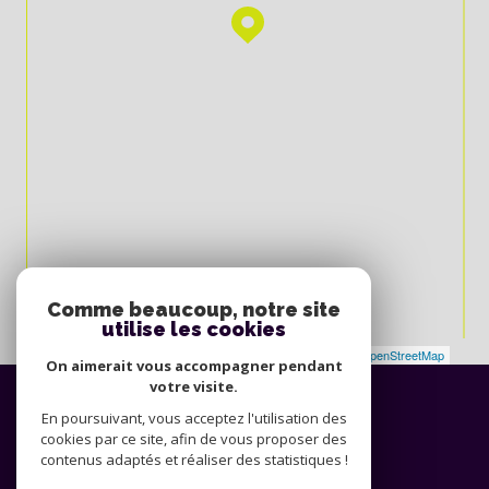
Comme beaucoup, notre site
utilise les cookies
Leaflet
|
©
Maps
|
© OpenStreetMap
Jawg
On aimerait vous accompagner pendant
votre visite.
Espace
PROPRIÉTAIRE
En poursuivant, vous acceptez l'utilisation des
cookies par ce site, afin de vous proposer des
Se connecter
contenus adaptés et réaliser des statistiques !