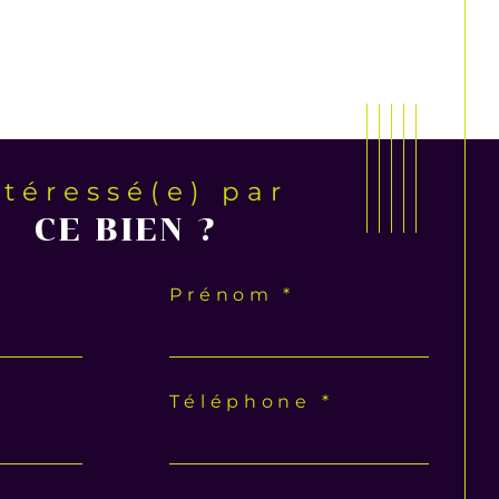
ntéressé(e) par
CE BIEN ?
Prénom *
Téléphone *