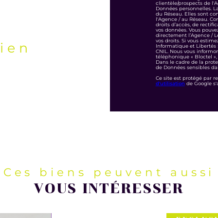
clientèle/prospects de l
Données personnelles. La 
du Réseau. Elles sont co
l'Agence / au Réseau. Con
droits d’accès, de rectifi
vos données. Vous pouve
directement l’Agence / L
vos droits. Si vous estime
bien
Informatique et Libertés
CNIL. Nous vous informon
téléphonique « Bloctel », 
Dans le cadre de la prote
de Données sensibles dan
Ce site est protégé par 
d'utilisation
de Google s'
Ces biens peuvent aussi
VOUS INTÉRESSER