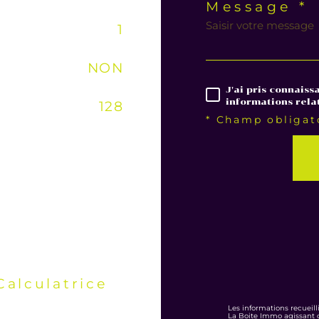
Message *
1
NON
J'ai pris connaiss
informations rela
128
* Champ obligat
Calculatrice
Les informations recueill
La Boite Immo agissant c