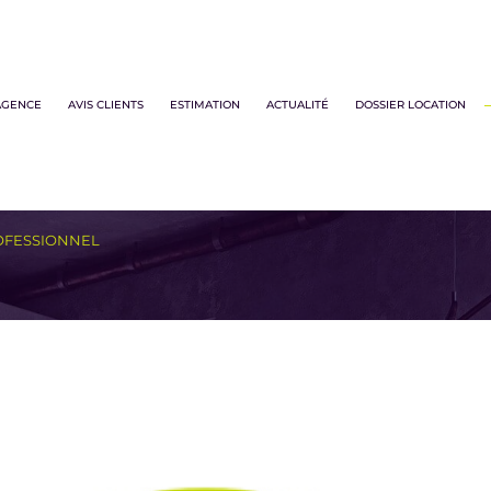
 professionnels
locations biens d'habitations
AGENCE
AVIS CLIENTS
ESTIMATION
ACTUALITÉ
DOSSIER LOCATION
Voir les
2
annonces
OFESSIONNEL
uer
Estimer
1
LOCALISATION
LOYER
nnée
'immo pro
 Mondercange