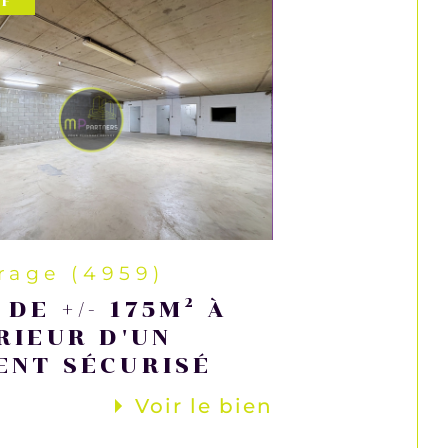
IF
rage (4959)
DE +/- 175M² À
RIEUR D'UN
ENT SÉCURISÉ
Voir le bien