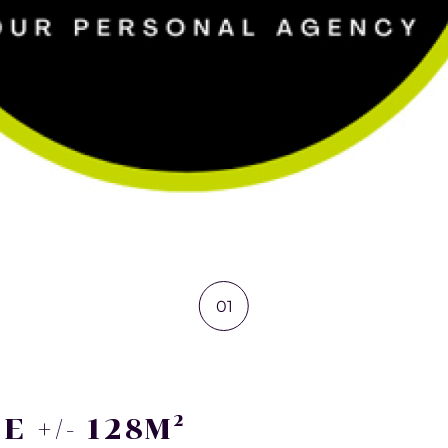
01
)
 +/- 128M²