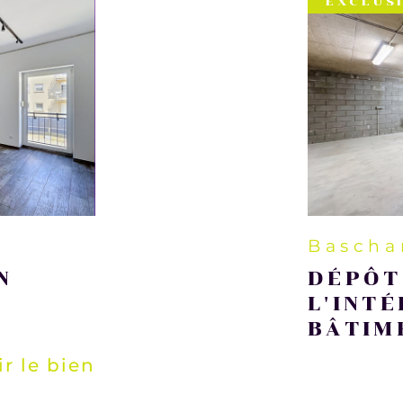
EXCLUS
Bascha
N
DÉPÔT 
L'INTÉ
BÂTIM
ir le bien