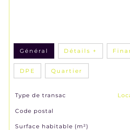
Général
Détails +
Fina
DPE
Quartier
TRAD_SIROCCO_Caracteristique
Valeurs
Type de transac
Loc
Code postal
Surface habitable (m²)