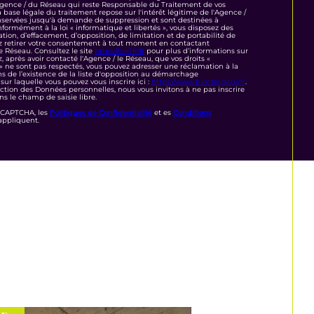
'Agence / du Réseau qui reste Responsable du Traitement de vos
base légale du traitement repose sur l'intérêt légitime de l'Agence /
nservées jusqu'à demande de suppression et sont destinées à
formément à la loi « informatique et libertés », vous disposez des
cation, d’effacement, d’opposition, de limitation et de portabilité de
z retirer votre consentement à tout moment en contactant
e Réseau. Consultez le site
https://cnil.fr/fr
pour plus d’informations sur
z, après avoir contacté l'Agence / le Réseau, que vos droits «
 » ne sont pas respectés, vous pouvez adresser une réclamation à la
s de l’existence de la liste d'opposition au démarchage
sur laquelle vous pouvez vous inscrire ici :
https://www.bloctel.gouv.fr
.
ction des Données personnelles, nous vous invitons à ne pas inscrire
s le champ de saisie libre.
reCAPTCHA, les
Politiques de Confidentialité
et es
Conditions
appliquent.