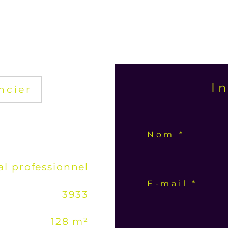
I
ncier
Nom *
al professionnel
E-mail *
3933
128 m²